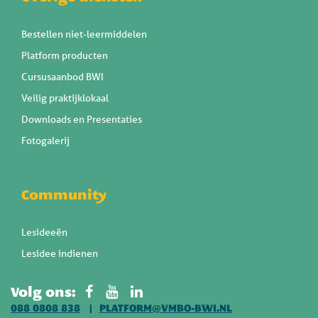
Bestellen niet-leermiddelen
Platform producten
Cursusaanbod BWI
Veilig praktijklokaal
Downloads en Presentaties
Fotogalerij
Community
Lesideeën
Lesidee indienen
Volg ons:
088 0808 838
PLATFORM@VMBO-BWI.NL