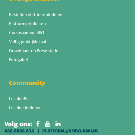
Bestellen niet-leermiddelen
Platform producten
Cursusaanbod BWI
Veilig praktijklokaal
Downloads en Presentaties
Fotogalerij
Community
Lesideeën
Lesidee indienen
Volg ons:
088 0808 838
PLATFORM@VMBO-BWI.NL