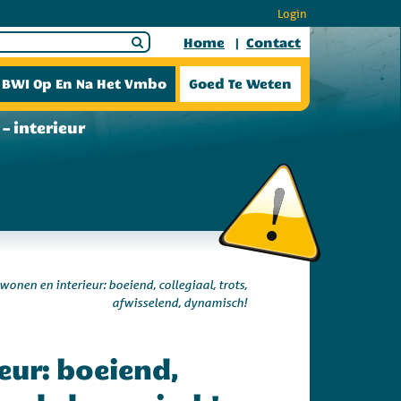
Login
Home
Contact
BWI Op En Na Het Vmbo
Goed Te Weten
– interieur
onen en interieur: boeiend, collegiaal, trots,
afwisselend, dynamisch!
eur: boeiend,