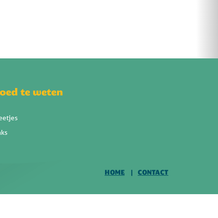
oed te weten
eetjes
nks
HOME
CONTACT