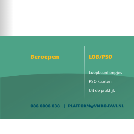
Beroepen
LOB/PSO
Loopbaanfilmpjes
PSO kaarten
Uit de praktijk
088 0808 838
PLATFORM@VMBO-BWI.NL