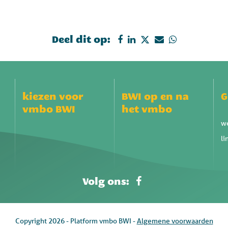
Deel dit op:
kiezen voor
BWI op en na
G
vmbo BWI
het vmbo
w
li
Volg ons:
Copyright 2026 - Platform vmbo BWI -
Algemene voorwaarden