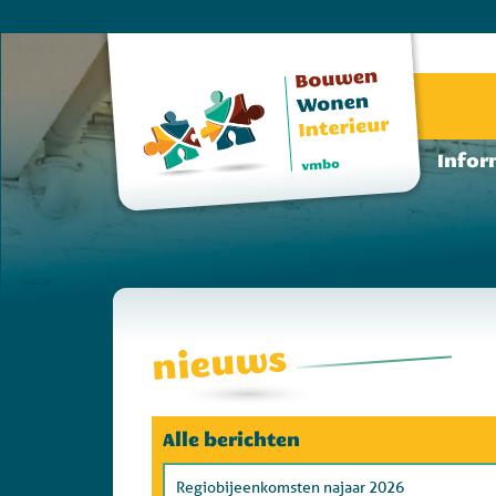
Infor
nieuws
Alle berichten
Regiobijeenkomsten najaar 2026