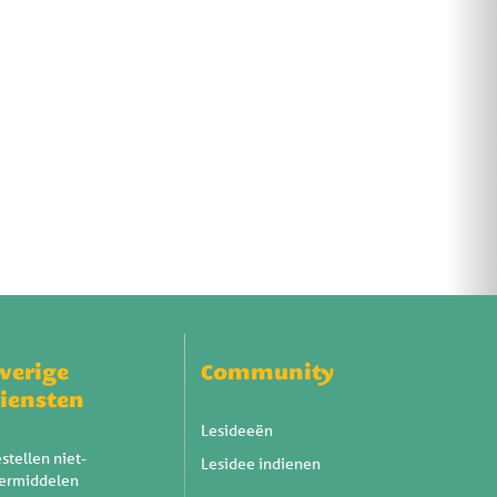
verige
Community
iensten
Lesideeën
stellen niet-
Lesidee indienen
eermiddelen