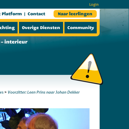
Login
t Platform
Contact
Naar leerlingen
ichting
Overige Diensten
Community
– interieur
Voorzitter: Leen Prins naar Johan Dekker
ws
>