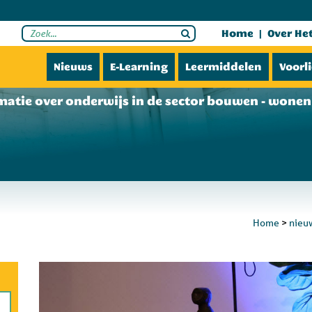
Home
Over He
Nieuws
E-Learning
Leermiddelen
Voorl
matie over onderwijs in de sector bouwen - wonen 
Home
>
nieu