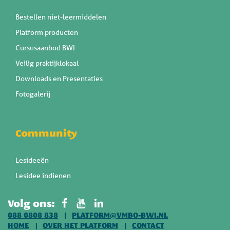
Bestellen niet-leermiddelen
Platform producten
Cursusaanbod BWI
Veilig praktijklokaal
Downloads en Presentaties
Fotogalerij
Community
Lesideeën
Lesidee indienen
Volg ons:
088 0808 838
PLATFORM@VMBO-BWI.NL
HOME
OVER HET PLATFORM
CONTACT