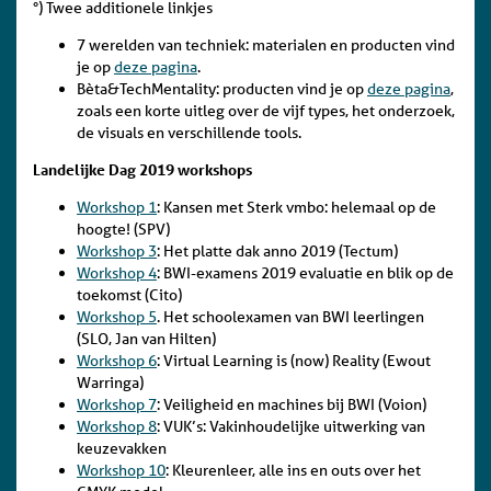
°) Twee additionele linkjes
7 werelden van techniek: materialen en producten vind
je op
deze pagina
.
Bèta&TechMentality: producten vind je op
deze pagina
,
zoals een korte uitleg over de vijf types, het onderzoek,
de visuals en verschillende tools.
Landelijke Dag 2019 workshops
Workshop 1
: Kansen met Sterk vmbo: helemaal op de
hoogte! (SPV)
Workshop 3
: Het platte dak anno 2019 (Tectum)
Workshop 4
: BWI-examens 2019 evaluatie en blik op de
toekomst (Cito)
Workshop 5
. Het schoolexamen van BWI leerlingen
(SLO, Jan van Hilten)
Workshop 6
: Virtual Learning is (now) Reality (Ewout
Warringa)
Workshop 7
: Veiligheid en machines bij BWI (Voion)
Workshop 8
: VUK’s: Vakinhoudelijke uitwerking van
keuzevakken
Workshop 10
: Kleurenleer, alle ins en outs over het