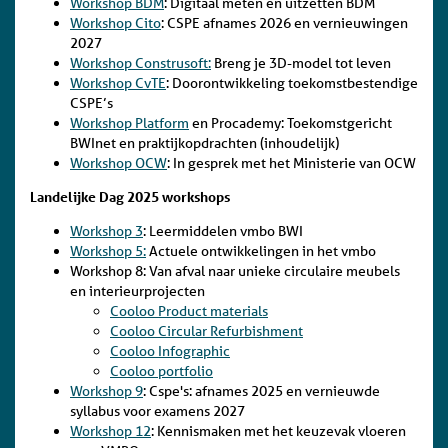
Workshop BDM
: Digitaal meten en uitzetten BDM
Workshop Cito
: CSPE afnames 2026 en vernieuwingen
2027
Workshop Construsoft:
Breng je 3D-model tot leven
Workshop CvTE
: Doorontwikkeling toekomstbestendige
CSPE’s
Workshop Platform
en Procademy: Toekomstgericht
BWInet en praktijkopdrachten (inhoudelijk)
Workshop OCW
: In gesprek met het Ministerie van OCW
Landelijke Dag 2025 workshops
Workshop 3
: Leermiddelen vmbo BWI
Workshop 5:
Actuele ontwikkelingen in het vmbo
Workshop 8: Van afval naar unieke circulaire meubels
en interieurprojecten
Cooloo Product materials
Cooloo Circular Refurbishment
Cooloo Infographic
Cooloo portfolio
Workshop 9
: Cspe's: afnames 2025 en vernieuwde
syllabus voor examens 2027
Workshop 12
: Kennismaken met het keuzevak vloeren