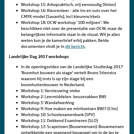
Workshop 15: Arbopraktisch, vrij eenvoudig (Voion)
Workshop 16: Kleurenleer - alle ins en outs over het
CMYK-model (Savantis), incl kleurencirkels
Workshop 18: OCW workshop ‘100 miljoen’: We
beschikken niet over de presentatie van OCW, maar de
belangrijkste informatie staat in de visual. Wil je alles
weten kun je de kamerbrief erbij pakken. Beide
documenten vindt je in
dit bericht
.
Landelijke Dag 2017 workshops
In de openingsvideo van de Landelijke Studiedag 2017
'Boomhut bouwen als stage' vertelt Bruno Stienstra
waarom hij trots is op zijn stage bij een
boomhuttenbouwer in Nederland.
Workshop 1: Vernieuwing vmbo
Workshop 2: Leermiddelen- keuzevakken BWI
Workshop 3: Wandafwerking
Workshop 9: Hoe maken we minitoetsen BWI? (Cito)
Workshop 10: Schoolexamenbank (SPV)
Workshop 11: Dekkend Examineren (SLO)
Workshop 13: Scapetown (Bouwmensen): Bouwmensen
ontwikkelde een spannend bouwspel om in de les te