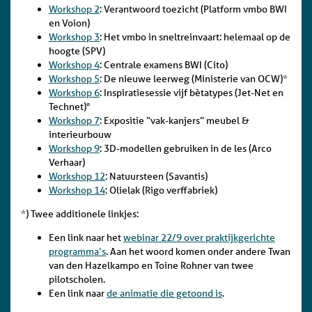
Workshop 2
: Verantwoord toezicht (Platform vmbo BWI
en Voion)
Workshop 3
: Het vmbo in sneltreinvaart: helemaal op de
hoogte (SPV)
Workshop 4
: Centrale examens BWI (Cito)
Workshop 5
: De nieuwe leerweg (Ministerie van OCW)*
Workshop 6
: Inspiratiesessie vijf bètatypes (Jet-Net en
Technet)°
Workshop 7
: Expositie “vak-kanjers” meubel &
interieurbouw
Workshop 9
: 3D-modellen gebruiken in de les (Arco
Verhaar)
Workshop 12
: Natuursteen (Savantis)
Workshop 14
: Olielak (Rigo verffabriek)
*) Twee additionele linkjes:
Een link naar het
webinar 22/9 over praktijkgerichte
programma’s
. Aan het woord komen onder andere Twan
van den Hazelkampo en Toine Rohner van twee
pilotscholen.
Een link naar
de animatie die getoond is
.