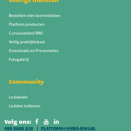
Overige diensten
Bestellen niet-leermiddelen
Platform producten
Cursusaanbod BWI
Veilig praktijklokaal
Downloads en Presentaties
Fotogalerij
Community
Lesideeën
Lesidee indienen
Volg ons:
088 0808 838
PLATFORM@VMBO-BWI.NL