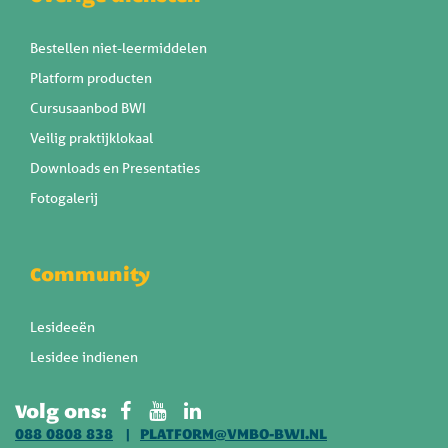
Bestellen niet-leermiddelen
Platform producten
Cursusaanbod BWI
Veilig praktijklokaal
Downloads en Presentaties
Fotogalerij
Community
Lesideeën
Lesidee indienen
Volg ons:
088 0808 838
PLATFORM@VMBO-BWI.NL