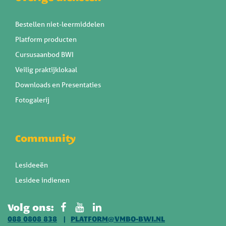
Bestellen niet-leermiddelen
Platform producten
Cursusaanbod BWI
Veilig praktijklokaal
Downloads en Presentaties
Fotogalerij
Community
Lesideeën
Lesidee indienen
Volg ons:
088 0808 838
PLATFORM@VMBO-BWI.NL