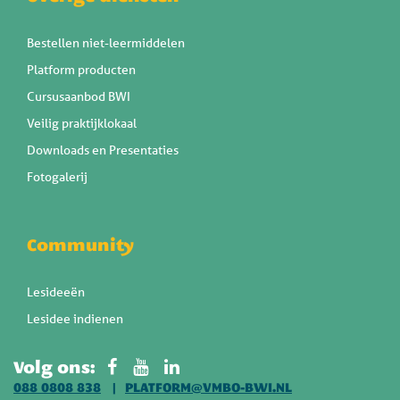
Bestellen niet-leermiddelen
Platform producten
Cursusaanbod BWI
Veilig praktijklokaal
Downloads en Presentaties
Fotogalerij
Community
Lesideeën
Lesidee indienen
Volg ons:
088 0808 838
PLATFORM@VMBO-BWI.NL