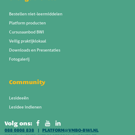
Bestellen niet-leermiddelen
Platform producten
Cursusaanbod BWI
Veilig praktijklokaal
Downloads en Presentaties
Fotogalerij
Community
Lesideeën
Lesidee indienen
Volg ons:
088 0808 838
PLATFORM@VMBO-BWI.NL