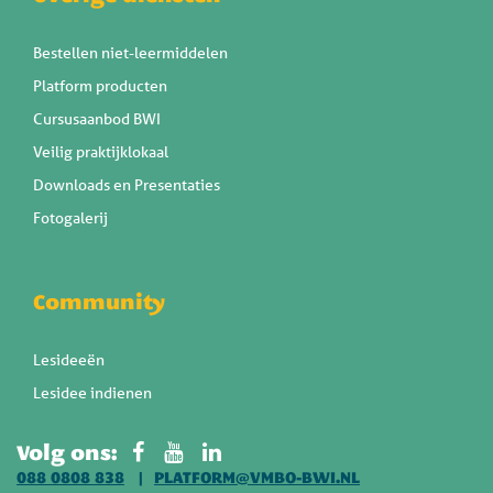
Bestellen niet-leermiddelen
Platform producten
Cursusaanbod BWI
Veilig praktijklokaal
Downloads en Presentaties
Fotogalerij
Community
Lesideeën
Lesidee indienen
Volg ons:
088 0808 838
PLATFORM@VMBO-BWI.NL