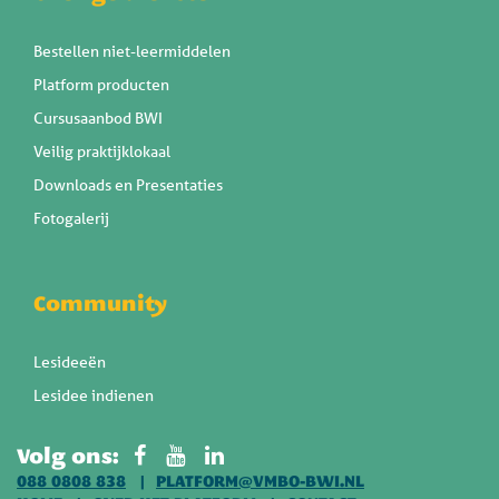
Bestellen niet-leermiddelen
Platform producten
Cursusaanbod BWI
Veilig praktijklokaal
Downloads en Presentaties
Fotogalerij
Community
Lesideeën
Lesidee indienen
Volg ons:
088 0808 838
PLATFORM@VMBO-BWI.NL