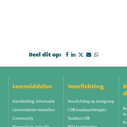
Deel dit op:
Leermiddelen
Voorlichting
O
d
Handleiding, Informatie
Voorlichting op doelgroep
Be
Leermiddelen bestellen
LOB loopbaanfilmpjes
l
Community
Toolbox LOB
Pl
Kleurenleer animatie
PSO techniekbox