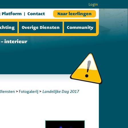
Login
t Platform
Contact
Naar leerlingen
ichting
Overige Diensten
Community
– interieur
Landelijke Dag 2017
diensten
>
Fotogalerij
>