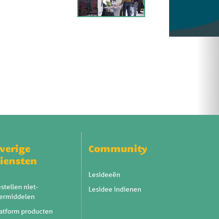
verige
Community
iensten
Lesideeën
stellen niet-
Lesidee indienen
eermiddelen
atform producten