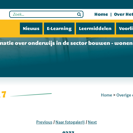
Home
Over He
Nieuws
E-Learning
Leermiddelen
Voorl
matie over onderwijs in de sector bouwen - wonen 
17
Home
>
Overige 
|
|
Previous
Naar fotogalerij
Next