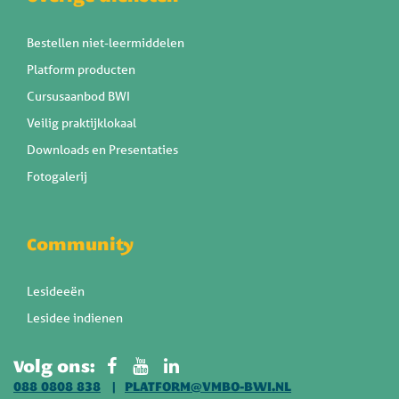
Bestellen niet-leermiddelen
Platform producten
Cursusaanbod BWI
Veilig praktijklokaal
Downloads en Presentaties
Fotogalerij
Community
Lesideeën
Lesidee indienen
Volg ons:
088 0808 838
PLATFORM@VMBO-BWI.NL