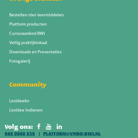
Bestellen niet-leermiddelen
Platform producten
Cursusaanbod BWI
Veilig praktijklokaal
Downloads en Presentaties
Fotogalerij
Community
Lesideeën
Lesidee indienen
Volg ons:
088 0808 838
PLATFORM@VMBO-BWI.NL