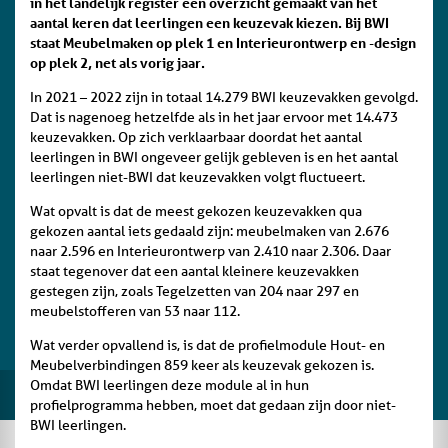
in het landelijk register een overzicht gemaakt van het
aantal keren dat leerlingen een keuzevak kiezen. Bij BWI
staat Meubelmaken op plek 1 en Interieurontwerp en -design
op plek 2, net als vorig jaar.
In 2021 – 2022 zijn in totaal 14.279 BWI keuzevakken gevolgd.
Dat is nagenoeg hetzelfde als in het jaar ervoor met 14.473
keuzevakken. Op zich verklaarbaar doordat het aantal
leerlingen in BWI ongeveer gelijk gebleven is en het aantal
leerlingen niet-BWI dat keuzevakken volgt fluctueert.
Wat opvalt is dat de meest gekozen keuzevakken qua
gekozen aantal iets gedaald zijn: meubelmaken van 2.676
naar 2.596 en Interieurontwerp van 2.410 naar 2.306. Daar
staat tegenover dat een aantal kleinere keuzevakken
gestegen zijn, zoals Tegelzetten van 204 naar 297 en
meubelstofferen van 53 naar 112.
Wat verder opvallend is, is dat de profielmodule Hout- en
Meubelverbindingen 859 keer als keuzevak gekozen is.
Omdat BWI leerlingen deze module al in hun
profielprogramma hebben, moet dat gedaan zijn door niet-
BWI leerlingen.