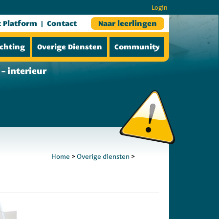
Login
t Platform
Contact
Naar leerlingen
ichting
Overige Diensten
Community
– interieur
Home
>
Overige diensten
>