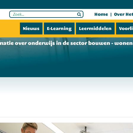
Home
Over He
Nieuws
E-Learning
Leermiddelen
Voorl
matie over onderwijs in de sector bouwen - wonen 