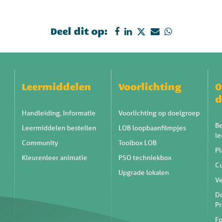
Deel dit op:
Leermiddelen
Voorlichting
O
d
Handleiding, Informatie
Voorlichting op doelgroep
Be
Leermiddelen bestellen
LOB loopbaanfilmpjes
l
Community
Toolbox LOB
Pl
Kleurenleer animatie
PSO techniekbox
C
Upgrade lokalen
Ve
D
Pr
Fo