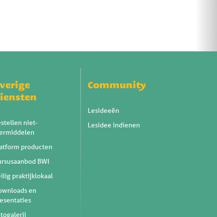
verige
Community
iensten
Lesideeën
stellen niet-
Lesidee indienen
eermiddelen
atform producten
ursusaanbod BWI
ilig praktijklokaal
ownloads en
esentaties
togalerij