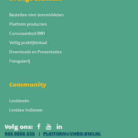
Bestellen niet-leermiddelen
Platform producten
Cursusaanbod BWI
Veilig praktijklokaal
Downloads en Presentaties
Fotogalerij
Community
Lesideeën
Lesidee indienen
Volg ons:
088 0808 838
PLATFORM@VMBO-BWI.NL