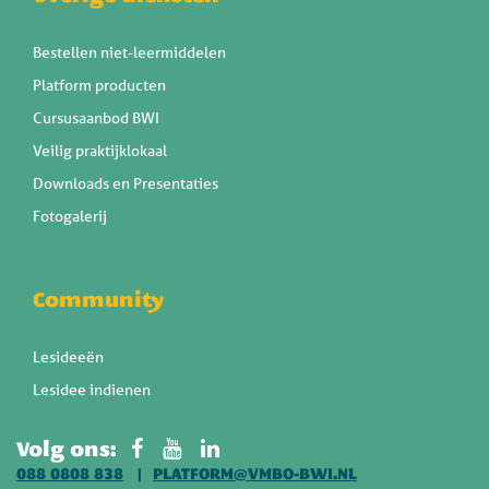
Bestellen niet-leermiddelen
Platform producten
Cursusaanbod BWI
Veilig praktijklokaal
Downloads en Presentaties
Fotogalerij
Community
Lesideeën
Lesidee indienen
Volg ons:
088 0808 838
PLATFORM@VMBO-BWI.NL