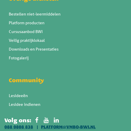
Bestellen niet-leermiddelen
Platform producten
Cursusaanbod BWI
Veilig praktijklokaal
Downloads en Presentaties
Fotogalerij
Community
Lesideeën
Lesidee indienen
Volg ons:
088 0808 838
PLATFORM@VMBO-BWI.NL