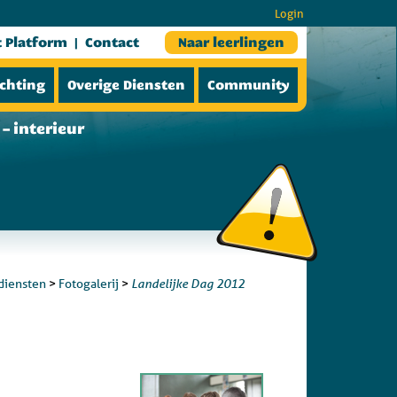
Login
t Platform
Contact
Naar leerlingen
ichting
Overige Diensten
Community
– interieur
Landelijke Dag 2012
diensten
>
Fotogalerij
>