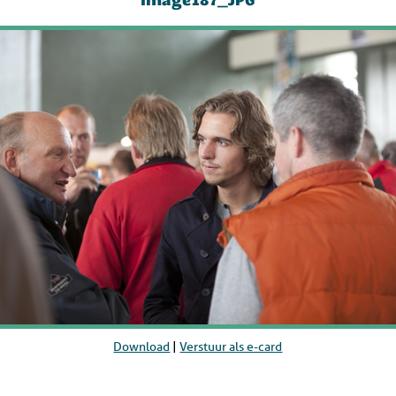
image187_JPG
Download
|
Verstuur als e-card