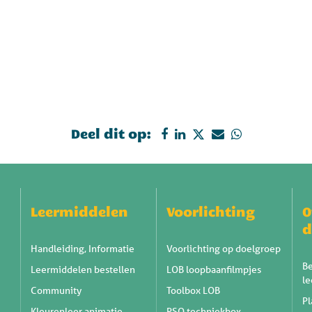
Deel dit op:
Leermiddelen
Voorlichting
O
d
Handleiding, Informatie
Voorlichting op doelgroep
Be
Leermiddelen bestellen
LOB loopbaanfilmpjes
l
Community
Toolbox LOB
Pl
Kleurenleer animatie
PSO techniekbox