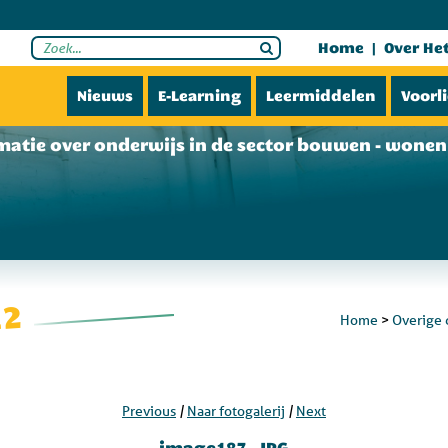
Home
Over He
Nieuws
E-Learning
Leermiddelen
Voorl
matie over onderwijs in de sector bouwen - wonen 
12
Home
>
Overige 
|
|
Previous
Naar fotogalerij
Next