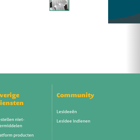
verige
Community
iensten
Lesideeën
stellen niet-
Lesidee indienen
eermiddelen
atform producten