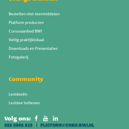
Bestellen niet-leermiddelen
Platform producten
Cursusaanbod BWI
Veilig praktijklokaal
Downloads en Presentaties
Fotogalerij
Community
Lesideeën
Lesidee indienen
Volg ons:
088 0808 838
PLATFORM@VMBO-BWI.NL