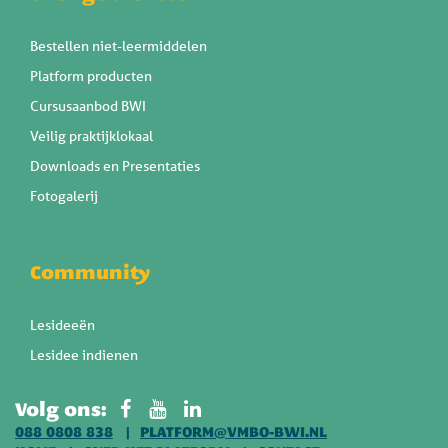
Bestellen niet-leermiddelen
Platform producten
Cursusaanbod BWI
Veilig praktijklokaal
Downloads en Presentaties
Fotogalerij
Community
Lesideeën
Lesidee indienen
Volg ons:
088 0808 838
PLATFORM@VMBO-BWI.NL