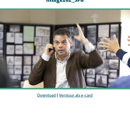
image202_JPG
Download
|
Verstuur als e-card