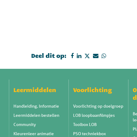
Deel dit op:
Leermiddelen
Voorlichting
O
d
Handleiding, Informatie
Voorlichting op doelgroep
Be
Leermiddelen bestellen
LOB loopbaanfilmpjes
l
Community
Toolbox LOB
Pl
Kleurenleer animatie
PSO techniekbox