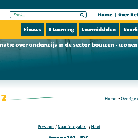
Home
Over He
Nieuws
E-Learning
Leermiddelen
Voorl
matie over onderwijs in de sector bouwen - wonen 
12
Home
>
Overige 
|
|
Previous
Naar fotogalerij
Next