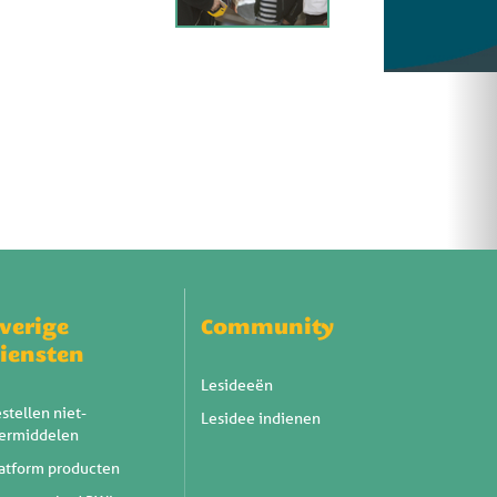
verige
Community
iensten
Lesideeën
stellen niet-
Lesidee indienen
eermiddelen
atform producten