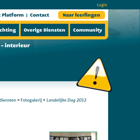
Login
t Platform
Contact
Naar leerlingen
ichting
Overige Diensten
Community
– interieur
Landelijke Dag 2012
diensten
>
Fotogalerij
>