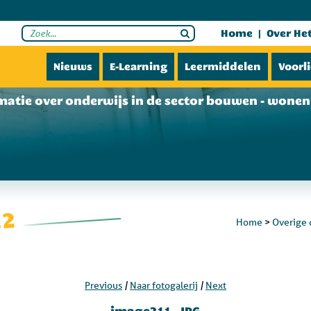
Home
Over He
Nieuws
E-Learning
Leermiddelen
Voorl
matie over onderwijs in de sector bouwen - wonen 
12
Home
>
Overige 
|
|
Previous
Naar fotogalerij
Next