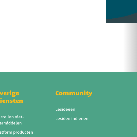
verige
Community
iensten
Lesideeën
stellen niet-
Lesidee indienen
eermiddelen
atform producten