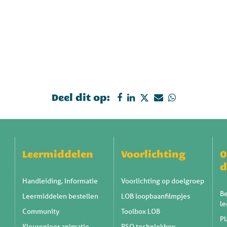
Deel dit op:
Leermiddelen
Voorlichting
O
d
Handleiding, Informatie
Voorlichting op doelgroep
Be
Leermiddelen bestellen
LOB loopbaanfilmpjes
l
Community
Toolbox LOB
Pl
Kleurenleer animatie
PSO techniekbox