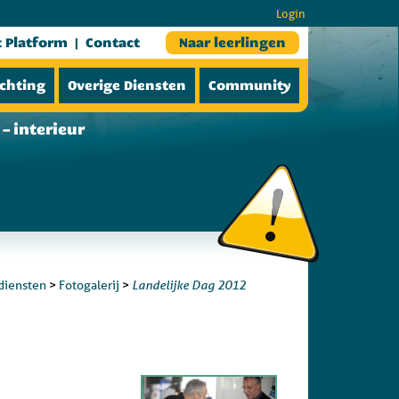
Login
t Platform
Contact
Naar leerlingen
ichting
Overige Diensten
Community
– interieur
Landelijke Dag 2012
diensten
>
Fotogalerij
>