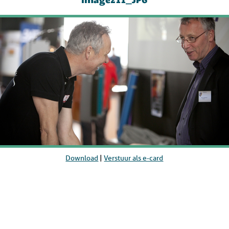
image211_JPG
Download
|
Verstuur als e-card