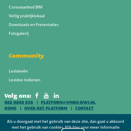
Cursusaanbod BWI
Veilig praktijklokaal
Downloads en Presentaties
Fotogalerij
Community
Lesideeën
Lesidee indienen
Volg ons:
088 0808 838
PLATFORM@VMBO-BWI.NL
HOME
OVER HET PLATFORM
CONTACT
Als u doorgaat met het gebruik van deze site, dan gaat u akkoord
met het gebruik van cookies. Klik hier voor meer informatie
Copyright 2026 - Platform vmbo BWI -
Algemene voorwaarden