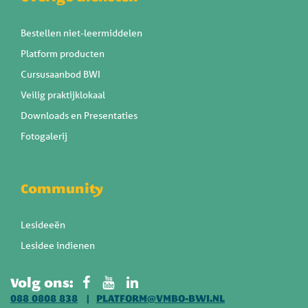
Bestellen niet-leermiddelen
Platform producten
Cursusaanbod BWI
Veilig praktijklokaal
Downloads en Presentaties
Fotogalerij
Community
Lesideeën
Lesidee indienen
Volg ons:
088 0808 838
PLATFORM@VMBO-BWI.NL