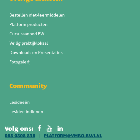
Bestellen niet-leermiddelen
Platform producten
Cursusaanbod BWI
Veilig praktijklokaal
Downloads en Presentaties
Fotogalerij
Community
Lesideeën
Lesidee indienen
Volg ons:
088 0808 838
PLATFORM@VMBO-BWI.NL