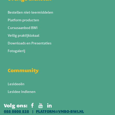
Bestellen niet-leermiddelen
Platform producten
Cursusaanbod BWI
Veilig praktijklokaal
Downloads en Presentaties
Fotogalerij
Community
Lesideeën
Lesidee indienen
Volg ons:
088 0808 838
PLATFORM@VMBO-BWI.NL