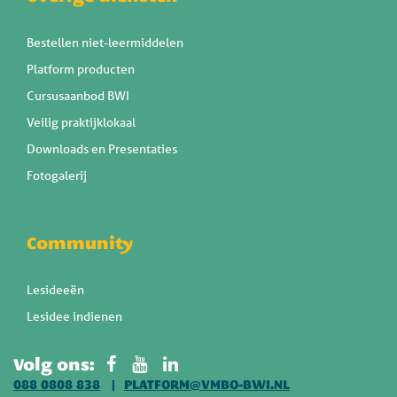
Bestellen niet-leermiddelen
Platform producten
Cursusaanbod BWI
Veilig praktijklokaal
Downloads en Presentaties
Fotogalerij
Community
Lesideeën
Lesidee indienen
Volg ons:
088 0808 838
PLATFORM@VMBO-BWI.NL