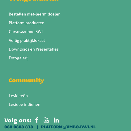
Bestellen niet-leermiddelen
Platform producten
Cursusaanbod BWI
Veilig praktijklokaal
Downloads en Presentaties
Fotogalerij
Community
Lesideeën
Lesidee indienen
Volg ons:
088 0808 838
PLATFORM@VMBO-BWI.NL