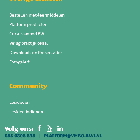
Bestellen niet-leermiddelen
Platform producten
Cursusaanbod BWI
Veilig praktijklokaal
Downloads en Presentaties
Fotogalerij
Community
Lesideeën
Lesidee indienen
Volg ons:
088 0808 838
PLATFORM@VMBO-BWI.NL