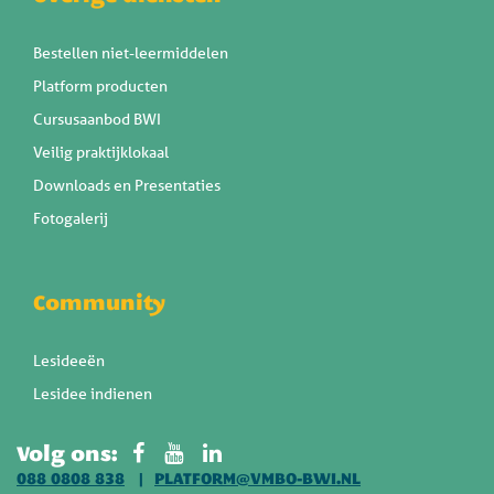
Bestellen niet-leermiddelen
Platform producten
Cursusaanbod BWI
Veilig praktijklokaal
Downloads en Presentaties
Fotogalerij
Community
Lesideeën
Lesidee indienen
Volg ons:
088 0808 838
PLATFORM@VMBO-BWI.NL