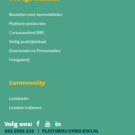
Bestellen niet-leermiddelen
Platform producten
Cursusaanbod BWI
Veilig praktijklokaal
Downloads en Presentaties
Fotogalerij
Community
Lesideeën
Lesidee indienen
Volg ons:
088 0808 838
PLATFORM@VMBO-BWI.NL