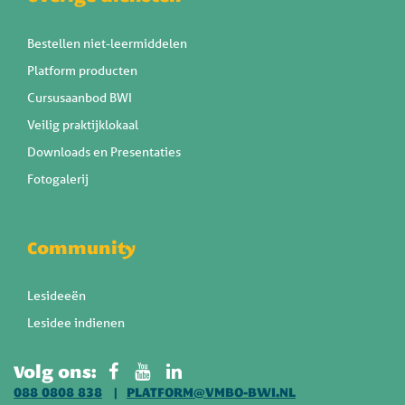
Bestellen niet-leermiddelen
Platform producten
Cursusaanbod BWI
Veilig praktijklokaal
Downloads en Presentaties
Fotogalerij
Community
Lesideeën
Lesidee indienen
Volg ons:
088 0808 838
PLATFORM@VMBO-BWI.NL