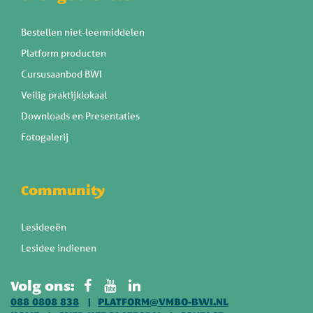
Bestellen niet-leermiddelen
Platform producten
Cursusaanbod BWI
Veilig praktijklokaal
Downloads en Presentaties
Fotogalerij
Community
Lesideeën
Lesidee indienen
Volg ons:
088 0808 838
PLATFORM@VMBO-BWI.NL