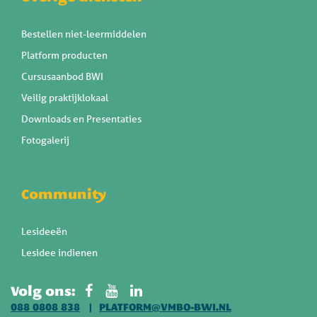
Bestellen niet-leermiddelen
Platform producten
Cursusaanbod BWI
Veilig praktijklokaal
Downloads en Presentaties
Fotogalerij
Community
Lesideeën
Lesidee indienen
Volg ons:
088 0808 838
PLATFORM@VMBO-BWI.NL