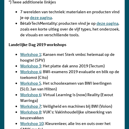
°) Twee additionele linkjes
7 werelden van techniek: materialen en producten vind
je op
deze pagina
.
Bèta&TechMentality: producten vind je op
deze pagina
,
zoals een korte uitleg over de vijf types, het onderzoek,
de visuals en verschillende tools.
Landelijke Dag 2019 workshops
Workshop 1
: Kansen met Sterk vmbo: helemaal op de
hoogte! (SPV)
Workshop 3
: Het platte dak anno 2019 (Tectum)
Workshop 4
: BWI-examens 2019 evaluatie en blik op de
toekomst (Cito)
Workshop 5
. Het schoolexamen van BWI leerlingen
(SLO, Jan van Hilten)
Workshop 6
: Virtual Learning is (now) Reality (Ewout
Warringa)
Workshop 7
: Veiligheid en machines bij BWI (Voion)
Workshop 8
: VUK’s: Vakinhoudelijke uitwerking van
keuzevakken
Workshop 10
: Kleurenleer, alle ins en outs over het