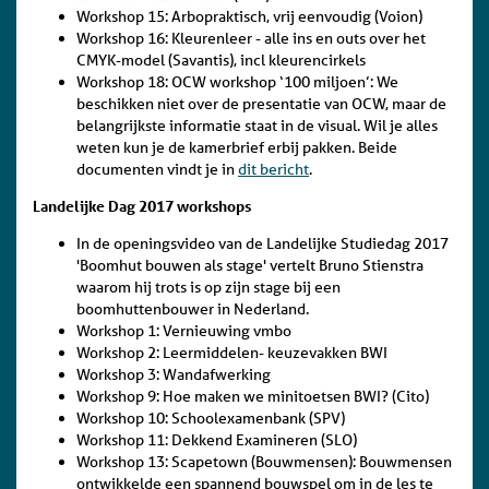
Workshop 15: Arbopraktisch, vrij eenvoudig (Voion)
Workshop 16: Kleurenleer - alle ins en outs over het
CMYK-model (Savantis), incl kleurencirkels
Workshop 18: OCW workshop ‘100 miljoen’: We
beschikken niet over de presentatie van OCW, maar de
belangrijkste informatie staat in de visual. Wil je alles
weten kun je de kamerbrief erbij pakken. Beide
documenten vindt je in
dit bericht
.
Landelijke Dag 2017 workshops
In de openingsvideo van de Landelijke Studiedag 2017
'Boomhut bouwen als stage' vertelt Bruno Stienstra
waarom hij trots is op zijn stage bij een
boomhuttenbouwer in Nederland.
Workshop 1: Vernieuwing vmbo
Workshop 2: Leermiddelen- keuzevakken BWI
Workshop 3: Wandafwerking
Workshop 9: Hoe maken we minitoetsen BWI? (Cito)
Workshop 10: Schoolexamenbank (SPV)
Workshop 11: Dekkend Examineren (SLO)
Workshop 13: Scapetown (Bouwmensen): Bouwmensen
ontwikkelde een spannend bouwspel om in de les te