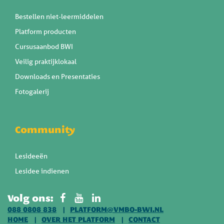
Bestellen niet-leermiddelen
Platform producten
Cursusaanbod BWI
Veilig praktijklokaal
Downloads en Presentaties
Fotogalerij
Community
Lesideeën
Lesidee indienen
Volg ons:
088 0808 838
PLATFORM@VMBO-BWI.NL
HOME
OVER HET PLATFORM
CONTACT