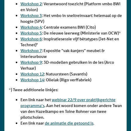
Workshop 2
: Verantwoord toezicht (Platform vmbo BWI
en Voion)
Workshop 3
: Het vmbo in sneltreinvaart: helemaal op de
hoogte (SPV)
Workshop 4
: Centrale examens BWI (Cito)
Workshop 5
: De nieuwe leerweg (Ministerie van OCW)*
Workshop 6
: Inspiratiesessie vijf bètatypes (Jet-Net en
Technet)°
Workshop 7
: Expositie “vak-kanjers” meubel &
interieurbouw
Workshop 9
: 3D-modellen gebruiken in de les (Arco
Verhaar)
Workshop 12
: Natuursteen (Savantis)
Workshop 14
: Olielak (Rigo verffabriek)
*) Twee additionele linkjes:
Een link naar het
webinar 22/9 over praktijkgerichte
programma’s
. Aan het woord komen onder andere Twan
van den Hazelkampo en Toine Rohner van twee
pilotscholen.
Een link naar
de animatie die getoond is
.