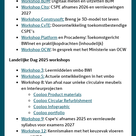
Workshop BDM
: Digitaal meten en uitzetten BDM
Workshop Cito
: CSPE afnames 2026 en vernieuwingen
2027
Workshop Construsoft:
Breng je 3D-model tot leven
Workshop CvTE
: Doorontwikkeling toekomstbestendige
CSPE’s
Workshop Platform
en Procademy: Toekomstgericht
BWInet en praktijkopdrachten (inhoudelijk)
Workshop OCW
: In gesprek met het Ministerie van OCW
Landelijke Dag 2025 workshops
Workshop 3
: Leermiddelen vmbo BWI
Workshop 5:
Actuele ontwikkelingen in het vmbo
Workshop 8: Van afval naar unieke circulaire meubels
en interieurprojecten
Cooloo Product materials
Cooloo Circular Refurbishment
Cooloo Infographic
Cooloo portfolio
Workshop 9
: Cspe's: afnames 2025 en vernieuwde
syllabus voor examens 2027
Workshop 12
: Kennismaken met het keuzevak vloeren