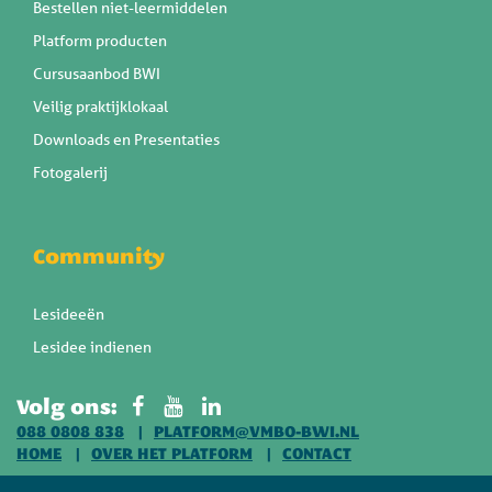
Bestellen niet-leermiddelen
Platform producten
Cursusaanbod BWI
Veilig praktijklokaal
Downloads en Presentaties
Fotogalerij
Community
Lesideeën
Lesidee indienen
Volg ons:
088 0808 838
PLATFORM@VMBO-BWI.NL
HOME
OVER HET PLATFORM
CONTACT