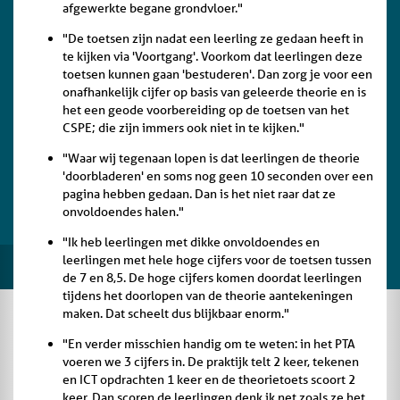
afgewerkte begane grondvloer."
"De toetsen zijn nadat een leerling ze gedaan heeft in
te kijken via 'Voortgang'. Voorkom dat leerlingen deze
toetsen kunnen gaan 'bestuderen'. Dan zorg je voor een
onafhankelijk cijfer op basis van geleerde theorie en is
het een geode voorbereiding op de toetsen van het
CSPE; die zijn immers ook niet in te kijken."
"Waar wij tegenaan lopen is dat leerlingen de theorie
'doorbladeren' en soms nog geen 10 seconden over een
pagina hebben gedaan. Dan is het niet raar dat ze
onvoldoendes halen."
"Ik heb leerlingen met dikke onvoldoendes en
leerlingen met hele hoge cijfers voor de toetsen tussen
de 7 en 8,5. De hoge cijfers komen doordat leerlingen
tijdens het doorlopen van de theorie aantekeningen
maken. Dat scheelt dus blijkbaar enorm."
"En verder misschien handig om te weten: in het PTA
voeren we 3 cijfers in. De praktijk telt 2 keer, tekenen
en ICT opdrachten 1 keer en de theorietoets scoort 2
keer. Dan scoren de leerlingen denk ik net zoals ze het