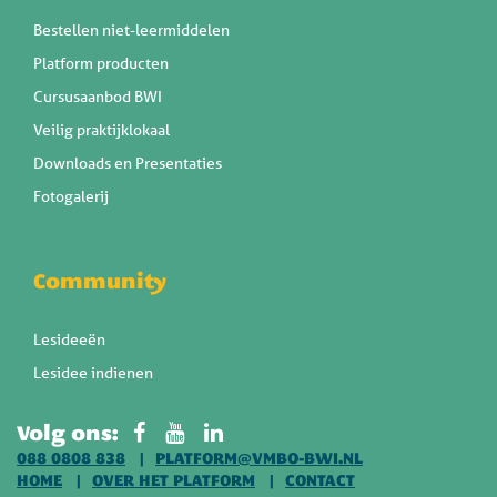
Bestellen niet-leermiddelen
Platform producten
Cursusaanbod BWI
Veilig praktijklokaal
Downloads en Presentaties
Fotogalerij
Community
Lesideeën
Lesidee indienen
Volg ons:
088 0808 838
PLATFORM@VMBO-BWI.NL
HOME
OVER HET PLATFORM
CONTACT