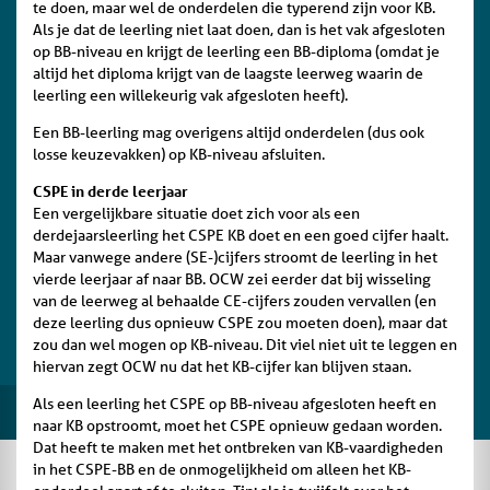
te doen, maar wel de onderdelen die typerend zijn voor KB.
Als je dat de leerling niet laat doen, dan is het vak afgesloten
op BB-niveau en krijgt de leerling een BB-diploma (omdat je
altijd het diploma krijgt van de laagste leerweg waarin de
leerling een willekeurig vak afgesloten heeft).
Een BB-leerling mag overigens altijd onderdelen (dus ook
losse keuzevakken) op KB-niveau afsluiten.
CSPE in derde leerjaar
Een vergelijkbare situatie doet zich voor als een
derdejaarsleerling het CSPE KB doet en een goed cijfer haalt.
Maar vanwege andere (SE-)cijfers stroomt de leerling in het
vierde leerjaar af naar BB. OCW zei eerder dat bij wisseling
van de leerweg al behaalde CE-cijfers zouden vervallen (en
deze leerling dus opnieuw CSPE zou moeten doen), maar dat
zou dan wel mogen op KB-niveau. Dit viel niet uit te leggen en
hiervan zegt OCW nu dat het KB-cijfer kan blijven staan.
Als een leerling het CSPE op BB-niveau afgesloten heeft en
naar KB opstroomt, moet het CSPE opnieuw gedaan worden.
Dat heeft te maken met het ontbreken van KB-vaardigheden
in het CSPE-BB en de onmogelijkheid om alleen het KB-